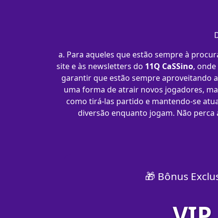
a. Para aqueles que estão sempre à procur
site e às newsletters do
11Q CaSSino
, onde
garantir que estão sempre aproveitando 
uma forma de atrair novos jogadores, m
como tirá-las partido e mantendo-se atu
diversão enquanto jogam. Não perca 
🎁 Bônus Exclu
VIP