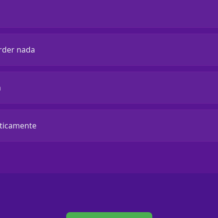
erder nada
a
aticamente