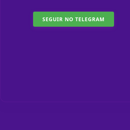
SEGUIR NO TELEGRAM