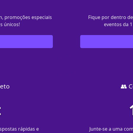
m, promoções especiais
Fique por dentro d
s únicos!
eventos da 1
reto
👥 
t
espostas rápidas e
Junte-se a uma com