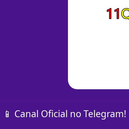
📱 Canal Oficial no Telegram!