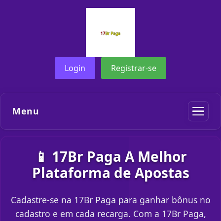
Login
Registrar-se
Menu
📱 17Br Paga A Melhor
Plataforma de Apostas
Cadastre-se na 17Br Paga para ganhar bônus no
cadastro e em cada recarga. Com a 17Br Paga,