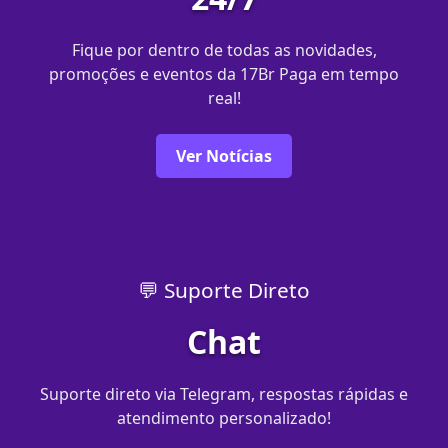
Fique por dentro de todas as novidades,
promoções e eventos da 17Br Paga em tempo
real!
Ver Notícias
💬 Suporte Direto
Chat
Suporte direto via Telegram, respostas rápidas e
atendimento personalizado!