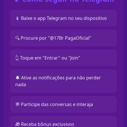
📱 Baixe o app Telegram no seu dispositivo
🔍 Procure por "@17Br PagaOficial"
👆 Toque em "Entrar" ou "Join"
🔔 Ative as notificações para não perder
nada
💬 Participe das conversas e interaja
🎁 Receba bônus exclusivos