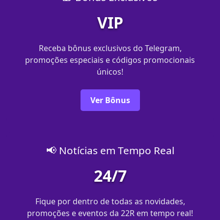
VIP
Receba bônus exclusivos do Telegram,
promoções especiais e códigos promocionais
únicos!
Ver Bônus
📢 Notícias em Tempo Real
24/7
Fique por dentro de todas as novidades,
promoções e eventos da 22R em tempo real!