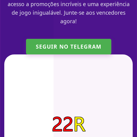
acesso a promoções incríveis e uma experiência
de jogo inigualável. Junte-se aos vencedores
agora!
SEGUIR NO TELEGRAM