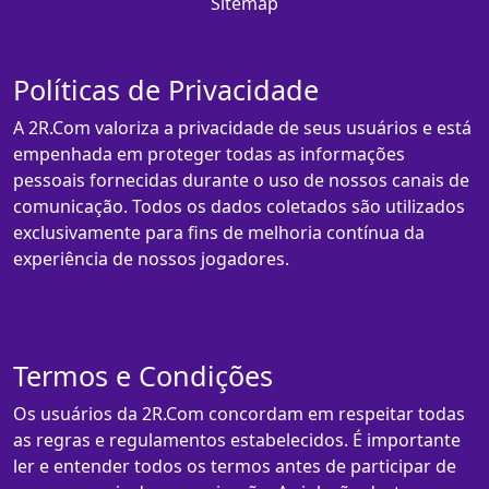
Sitemap
Políticas de Privacidade
A 2R.Com valoriza a privacidade de seus usuários e está
empenhada em proteger todas as informações
pessoais fornecidas durante o uso de nossos canais de
comunicação. Todos os dados coletados são utilizados
exclusivamente para fins de melhoria contínua da
experiência de nossos jogadores.
Termos e Condições
Os usuários da 2R.Com concordam em respeitar todas
as regras e regulamentos estabelecidos. É importante
ler e entender todos os termos antes de participar de