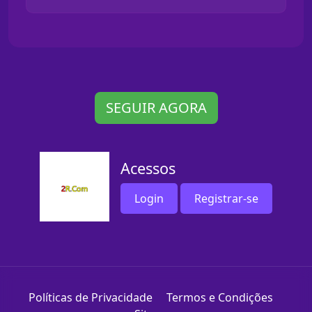
SEGUIR AGORA
Acessos
Login
Registrar-se
Políticas de Privacidade
Termos e Condições