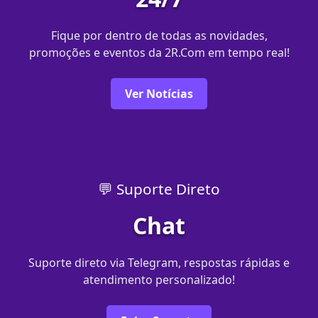
Fique por dentro de todas as novidades,
promoções e eventos da 2R.Com em tempo real!
Ver Notícias
💬 Suporte Direto
Chat
Suporte direto via Telegram, respostas rápidas e
atendimento personalizado!