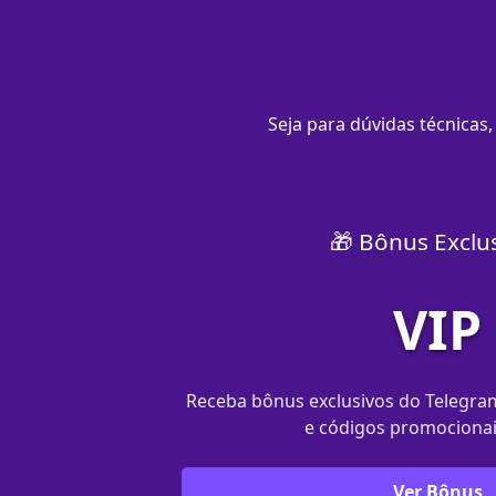
Seja para dúvidas técnica
🎁 Bônus Exclu
VIP
Receba bônus exclusivos do Telegra
e códigos promocionai
Ver Bônus