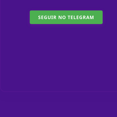
SEGUIR NO TELEGRAM