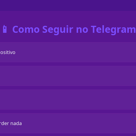
📱 Como Seguir no Telegram
ositivo
erder nada