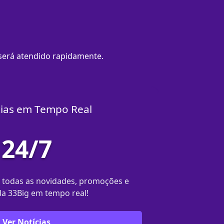
será atendido rapidamente.
cias em Tempo Real
24/7
e todas as novidades, promoções e
da 33Big em tempo real!
Ver Notícias