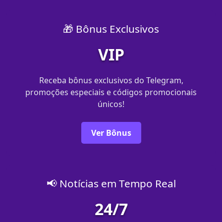
🎁 Bônus Exclusivos
VIP
Receba bônus exclusivos do Telegram,
promoções especiais e códigos promocionais
únicos!
Ver Bônus
📢 Notícias em Tempo Real
24/7