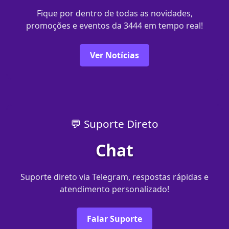
Fique por dentro de todas as novidades,
promoções e eventos da 3444 em tempo real!
Ver Notícias
💬 Suporte Direto
Chat
Suporte direto via Telegram, respostas rápidas e
atendimento personalizado!
Falar Suporte