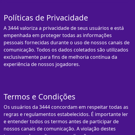
Políticas de Privacidade
A 3444 valoriza a privacidade de seus usuários e está
empenhada em proteger todas as informações
pessoais fornecidas durante o uso de nossos canais de
comunicação. Todos os dados coletados são utilizados
exclusivamente para fins de melhoria contínua da
experiência de nossos jogadores.
Termos e Condições
Os usuários da 3444 concordam em respeitar todas as
regras e regulamentos estabelecidos. É importante ler
e entender todos os termos antes de participar de
nossos canais de comunicação. A violação destes