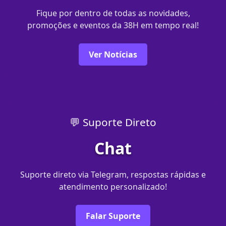
Fique por dentro de todas as novidades,
promoções e eventos da 38H em tempo real!
Ver Notícias
💬 Suporte Direto
Chat
Suporte direto via Telegram, respostas rápidas e
atendimento personalizado!
Falar Suporte