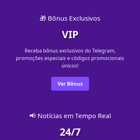
🎁 Bônus Exclusivos
VIP
Receba bônus exclusivos do Telegram,
promoções especiais e códigos promocionais
únicos!
Ver Bônus
📢 Notícias em Tempo Real
24/7