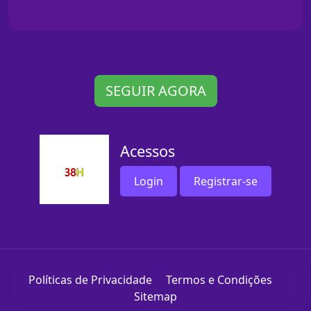
SEGUIR AGORA
Acessos
Login
Registrar-se
Políticas de Privacidade
Termos e Condições
Sitemap