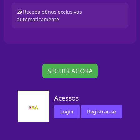
🎁 Receba bônus exclusivos
automaticamente
SEGUIR AGORA
Acessos
Login
Registrar-se