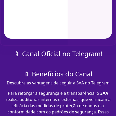
📱 Canal Oficial no Telegram!
📱 Benefícios do Canal
Descubra as vantagens de seguir a 3AA no Telegram
Para reforçar a segurança e a transparência, o
3AA
realiza auditorias internas e externas, que verificam a
eficácia das medidas de proteção de dados e a
conformidade com os padrões de segurança. Essas