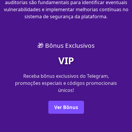
auditorias são fundamentais para identificar eventuais
vulnerabilidades e implementar melhorias contínuas no
sistema de segurança da plataforma.
🎁 Bônus Exclusivos
VIP
Receba bônus exclusivos do Telegram,
promoções especiais e códigos promocionais
únicos!
Ver Bônus