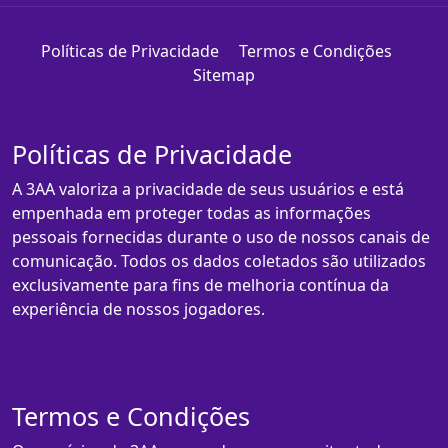
Políticas de Privacidade
Termos e Condições
Sitemap
Políticas de Privacidade
A 3AA valoriza a privacidade de seus usuários e está
empenhada em proteger todas as informações
pessoais fornecidas durante o uso de nossos canais de
comunicação. Todos os dados coletados são utilizados
exclusivamente para fins de melhoria contínua da
experiência de nossos jogadores.
Termos e Condições