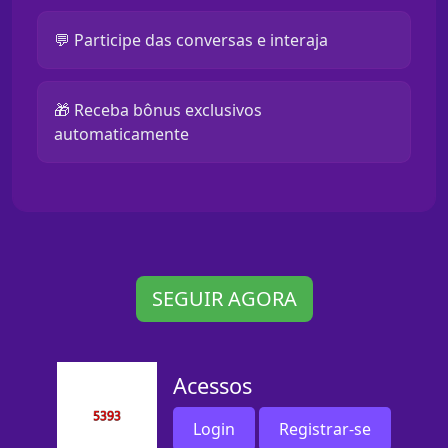
💬 Participe das conversas e interaja
🎁 Receba bônus exclusivos
automaticamente
SEGUIR AGORA
Acessos
Login
Registrar-se