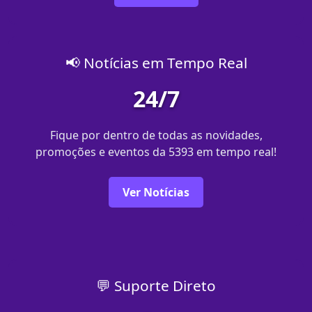
📢 Notícias em Tempo Real
24/7
Fique por dentro de todas as novidades,
promoções e eventos da 5393 em tempo real!
Ver Notícias
💬 Suporte Direto