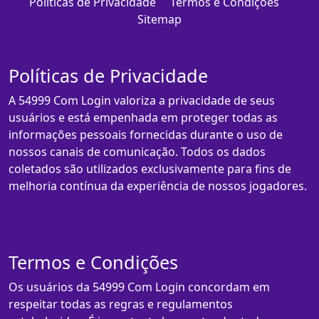
Políticas de Privacidade
Termos e Condições
Sitemap
Políticas de Privacidade
A 54999 Com Login valoriza a privacidade de seus
usuários e está empenhada em proteger todas as
informações pessoais fornecidas durante o uso de
nossos canais de comunicação. Todos os dados
coletados são utilizados exclusivamente para fins de
melhoria contínua da experiência de nossos jogadores.
Termos e Condições
Os usuários da 54999 Com Login concordam em
respeitar todas as regras e regulamentos