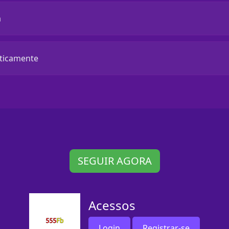
a
aticamente
SEGUIR AGORA
Acessos
Login
Registrar-se