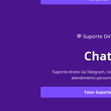
💬 Suporte Di
Cha
Suporte direto via Telegram, r
atendimento persona
Falar Suport