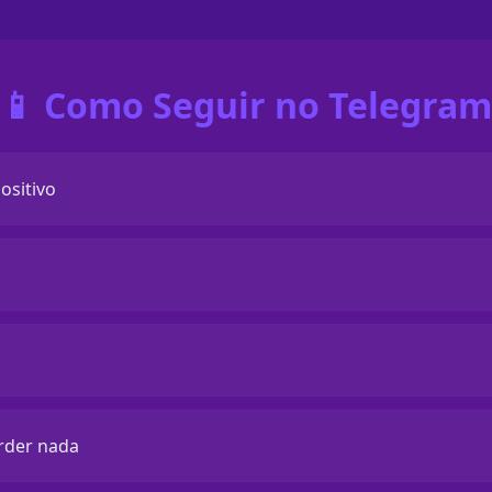
📱 Como Seguir no Telegram
ositivo
erder nada