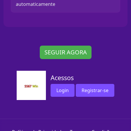
automaticamente
SEGUIR AGORA
Acessos
Login
Registrar-se