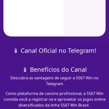
📱 Canal Oficial no Telegram!
📱 Benefícios do Canal
Descubra as vantagens de seguir a 5567 Win no
Telegram
Como plataforma de cassino profissional, a 5567 Win
convida você a registrar-se e aproveitar os jogos online
diversificados da linha 5567 Win Brasil .