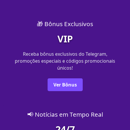
🎁 Bônus Exclusivos
VIP
Receba bônus exclusivos do Telegram,
promoções especiais e códigos promocionais
únicos!
Ver Bônus
📢 Notícias em Tempo Real
24/7