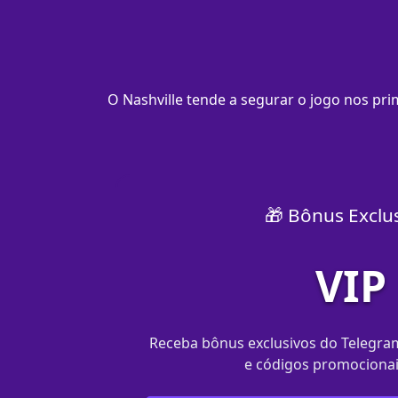
O Nashville tende a segurar o jogo nos pr
🎁 Bônus Exclu
VIP
Receba bônus exclusivos do Telegra
e códigos promocionai