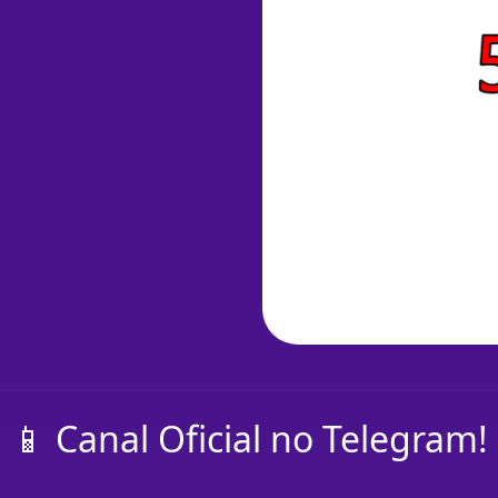
📱 Canal Oficial no Telegram!