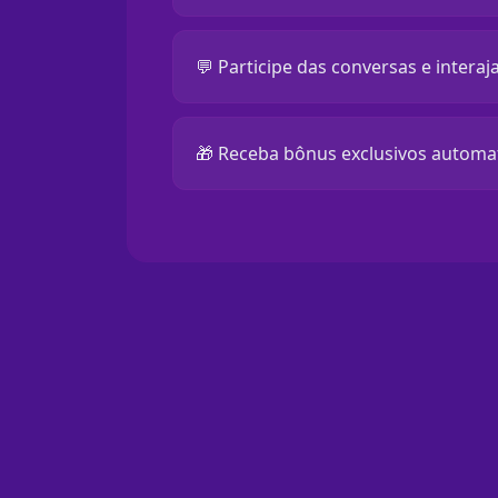
💬 Participe das conversas e interaj
🎁 Receba bônus exclusivos autom