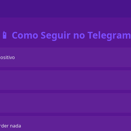
📱 Como Seguir no Telegram
ositivo
erder nada