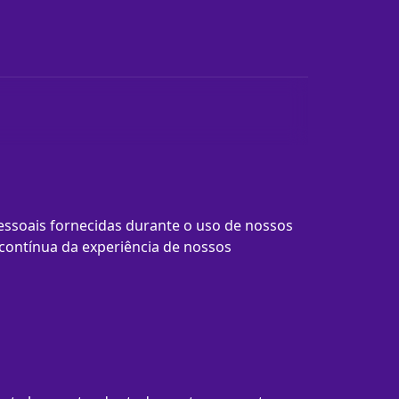
essoais fornecidas durante o uso de nossos
 contínua da experiência de nossos