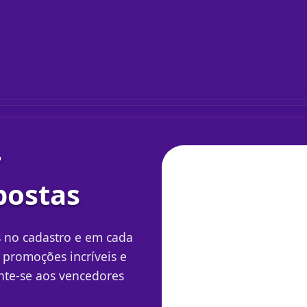
r
postas
 no cadastro e em cada
 promoções incríveis e
unte-se aos vencedores