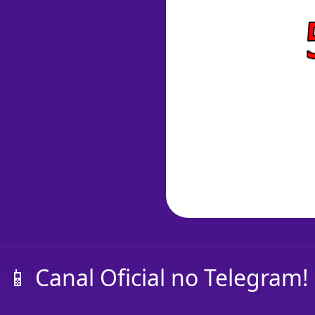
📱 Canal Oficial no Telegram!