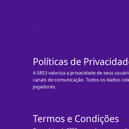
Políticas de Privacida
A 5853 valoriza a privacidade de seus usuá
canais de comunicação. Todos os dados cole
jogadores.
Termos e Condições