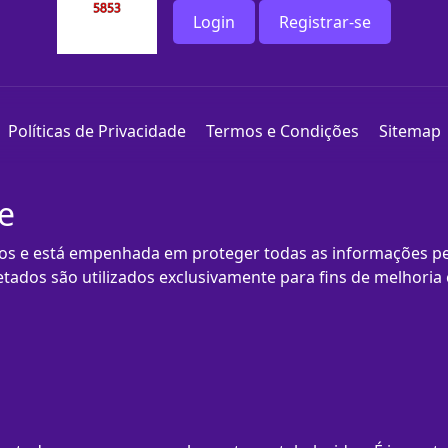
Login
Registrar-se
Políticas de Privacidade
Termos e Condições
Sitemap
de
rios e está empenhada em proteger todas as informações p
tados são utilizados exclusivamente para fins de melhoria