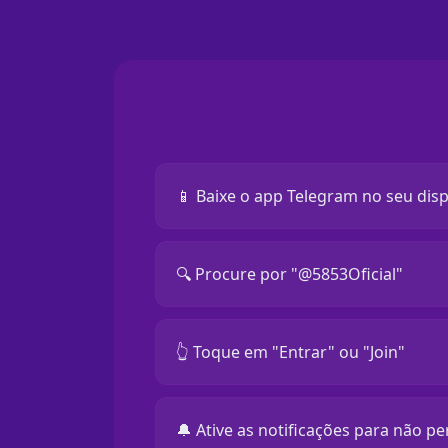
📱 Baixe o app Telegram no seu disp
🔍 Procure por "@5853Oficial"
👆 Toque em "Entrar" ou "Join"
🔔 Ative as notificações para não p