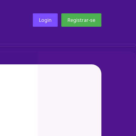
Login
Registrar-se