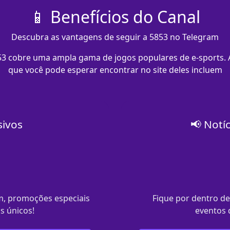
📱 Benefícios do Canal
Descubra as vantagens de seguir a 5853 no Telegram
53 cobre uma ampla gama de jogos populares de e-sports. A
que você pode esperar encontrar no site deles incluem
sivos
📢 Notí
m, promoções especiais
Fique por dentro d
s únicos!
eventos 