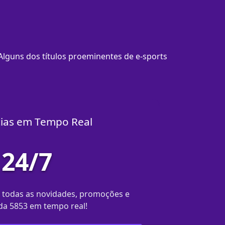
lguns dos títulos proeminentes de e-sports
cias em Tempo Real
24/7
e todas as novidades, promoções e
da 5853 em tempo real!