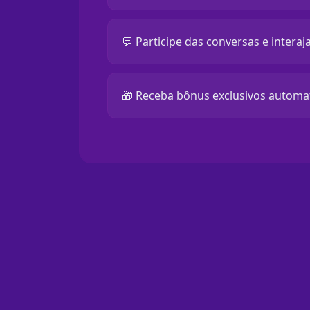
💬 Participe das conversas e interaj
🎁 Receba bônus exclusivos autom