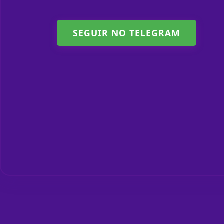
SEGUIR NO TELEGRAM