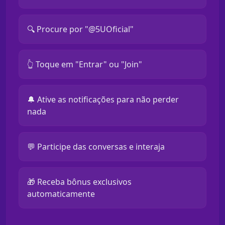
🔍 Procure por "@5UOficial"
👆 Toque em "Entrar" ou "Join"
🔔 Ative as notificações para não perder
nada
💬 Participe das conversas e interaja
🎁 Receba bônus exclusivos
automaticamente