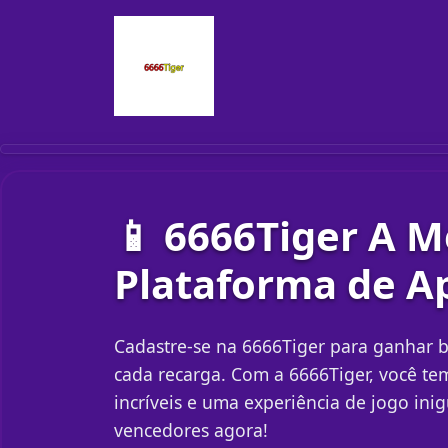
📱 6666Tiger A M
Plataforma de A
Cadastre-se na 6666Tiger para ganhar 
cada recarga. Com a 6666Tiger, você t
incríveis e uma experiência de jogo inig
vencedores agora!