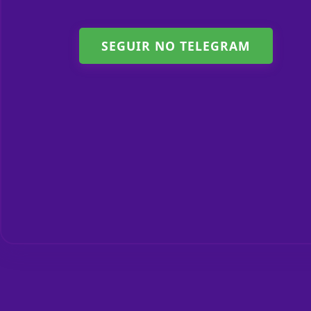
SEGUIR NO TELEGRAM