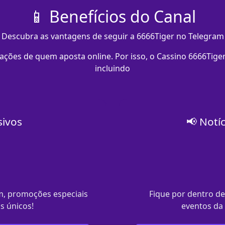
📱 Benefícios do Canal
Descubra as vantagens de seguir a 6666Tiger no Telegram
ções de quem aposta online. Por isso, o Cassino 6666Tiger
incluindo
sivos
📢 Notí
m, promoções especiais
Fique por dentro d
s únicos!
eventos da