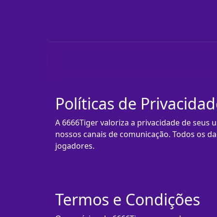
Políticas de Privacida
A 6666Tiger valoriza a privacidade de seus
nossos canais de comunicação. Todos os dad
jogadores.
Termos e Condições