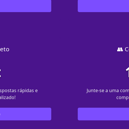
reto
👥 
t
espostas rápidas e
Junte-se a uma com
lizado!
compa
e