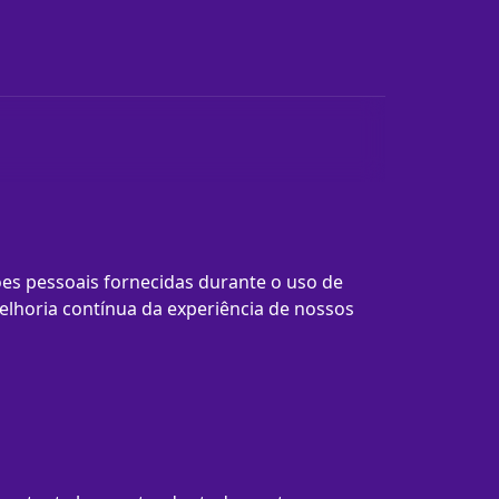
es pessoais fornecidas durante o uso de
elhoria contínua da experiência de nossos