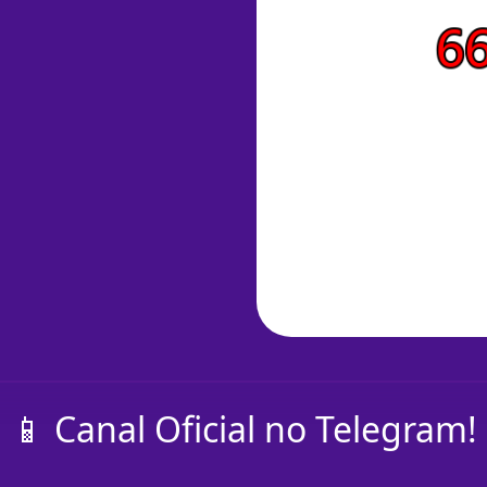
📱 Canal Oficial no Telegram!