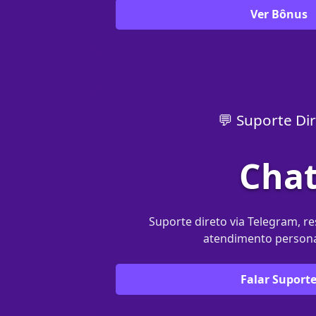
Ver Bônus
💬 Suporte Di
Cha
Suporte direto via Telegram, r
atendimento persona
Falar Suport