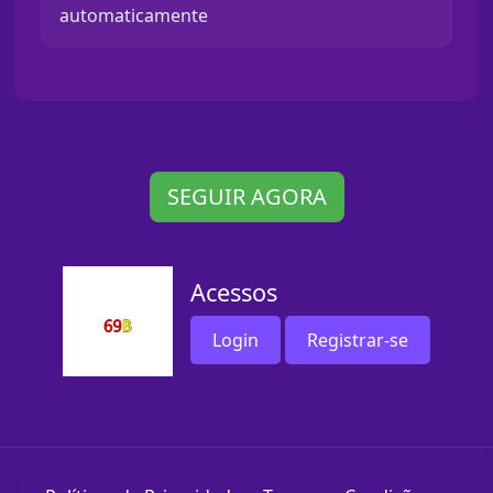
automaticamente
SEGUIR AGORA
Acessos
Login
Registrar-se