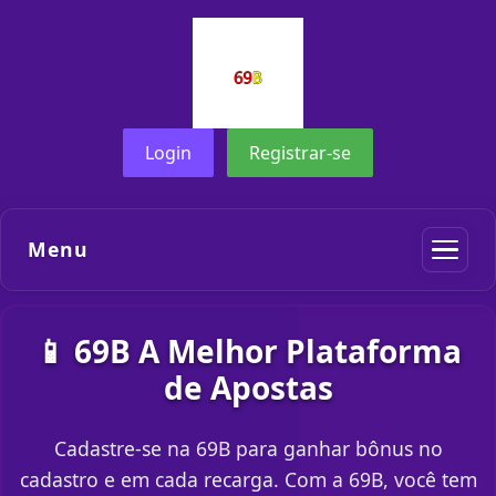
Login
Registrar-se
Menu
📱 69B A Melhor Plataforma
de Apostas
Cadastre-se na 69B para ganhar bônus no
cadastro e em cada recarga. Com a 69B, você tem