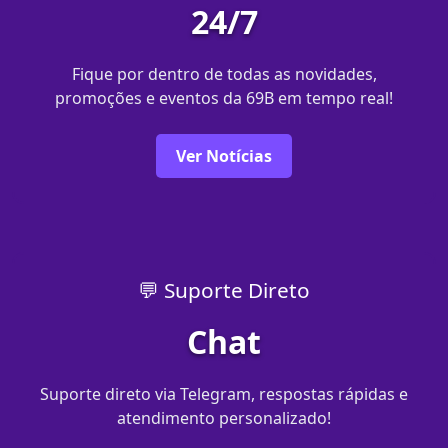
24/7
Fique por dentro de todas as novidades,
promoções e eventos da 69B em tempo real!
Ver Notícias
💬 Suporte Direto
Chat
Suporte direto via Telegram, respostas rápidas e
atendimento personalizado!