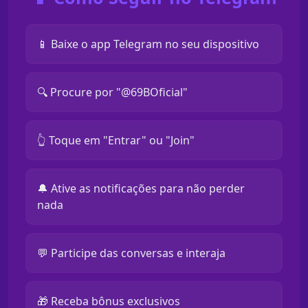
📱 Baixe o app Telegram no seu dispositivo
🔍 Procure por "@69BOficial"
👆 Toque em "Entrar" ou "Join"
🔔 Ative as notificações para não perder
nada
💬 Participe das conversas e interaja
🎁 Receba bônus exclusivos