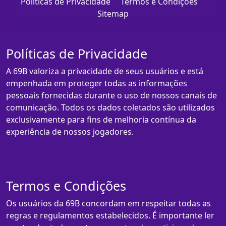
Políticas de Privacidade
Termos e Condições
Sitemap
Políticas de Privacidade
A 69B valoriza a privacidade de seus usuários e está
empenhada em proteger todas as informações
pessoais fornecidas durante o uso de nossos canais de
comunicação. Todos os dados coletados são utilizados
exclusivamente para fins de melhoria contínua da
experiência de nossos jogadores.
Termos e Condições
Os usuários da 69B concordam em respeitar todas as
regras e regulamentos estabelecidos. É importante ler