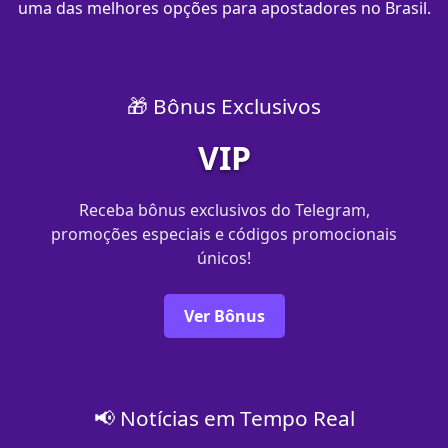
uma das melhores opções para apostadores no Brasil.
🎁 Bônus Exclusivos
VIP
Receba bônus exclusivos do Telegram,
promoções especiais e códigos promocionais
únicos!
Ver Bônus
📢 Notícias em Tempo Real