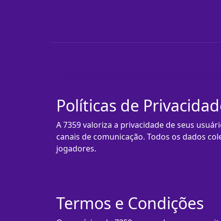
Políticas de Privacida
A 7359 valoriza a privacidade de seus usuá
canais de comunicação. Todos os dados cole
jogadores.
Termos e Condições