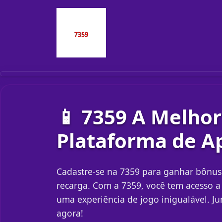
📱 7359 A Melhor
Plataforma de A
Cadastre-se na 7359 para ganhar bônus
recarga. Com a 7359, você tem acesso a
uma experiência de jogo inigualável. J
agora!