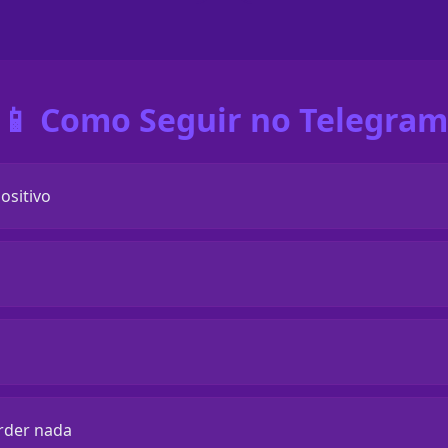
📱 Como Seguir no Telegram
ositivo
erder nada