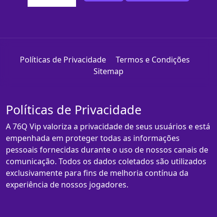
Políticas de Privacidade
Termos e Condições
Sitemap
Políticas de Privacidade
A 76Q Vip valoriza a privacidade de seus usuários e está
empenhada em proteger todas as informações
pessoais fornecidas durante o uso de nossos canais de
comunicação. Todos os dados coletados são utilizados
exclusivamente para fins de melhoria contínua da
experiência de nossos jogadores.