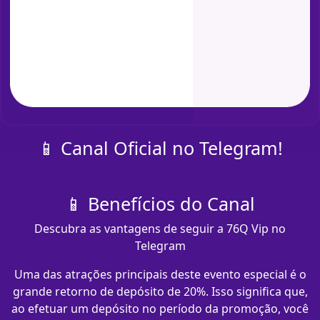
📱 Canal Oficial no Telegram!
📱 Benefícios do Canal
Descubra as vantagens de seguir a 76Q Vip no
Telegram
Uma das atrações principais deste evento especial é o
grande retorno de depósito de 20%. Isso significa que,
ao efetuar um depósito no período da promoção, você