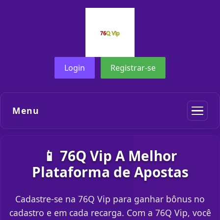
Login
Registrar-se
Menu
📱 76Q Vip A Melhor
Plataforma de Apostas
Cadastre-se na 76Q Vip para ganhar bônus no
cadastro e em cada recarga. Com a 76Q Vip, você