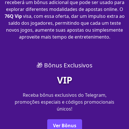
receberá um bônus adicional que pode ser usado para
explorar diferentes modalidades de apostas online. O
76Q Vip
visa, com essa oferta, dar um impulso extra ao
saldo dos jogadores, permitindo que cada um teste
novos jogos, aumente suas apostas ou simplesmente
aproveite mais tempo de entretenimento.
🎁 Bônus Exclusivos
VIP
Receba bônus exclusivos do Telegram,
promoções especiais e códigos promocionais
únicos!
Ver Bônus