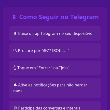
📱 Como Seguir no Telegram
📱 Baixe o app Telegram no seu dispositivo
🔍 Procure por "@771BOficial"
👆 Toque em "Entrar" ou "Join"
🔔 Ative as notificações para não perder
nada
💬 Participe das conversas e interaja