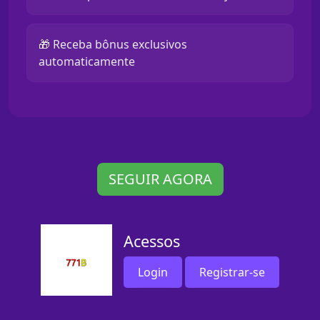
🎁 Receba bônus exclusivos
automaticamente
SEGUIR AGORA
Acessos
Login
Registrar-se