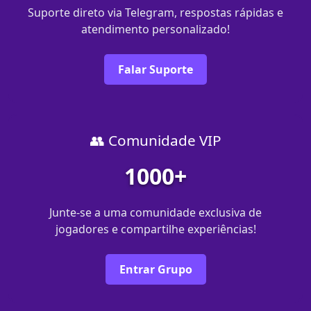
Suporte direto via Telegram, respostas rápidas e
atendimento personalizado!
Falar Suporte
👥 Comunidade VIP
1000+
Junte-se a uma comunidade exclusiva de
jogadores e compartilhe experiências!
Entrar Grupo