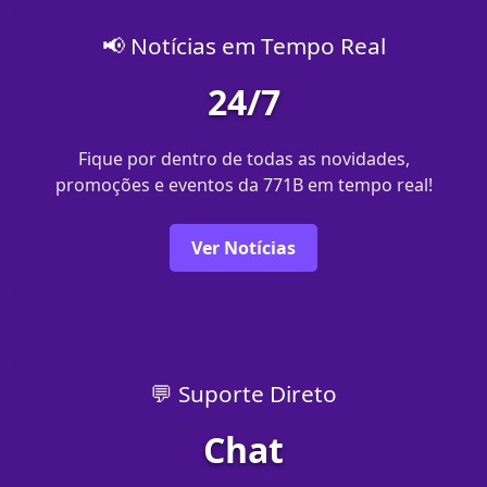
📢 Notícias em Tempo Real
24/7
Fique por dentro de todas as novidades,
promoções e eventos da 771B em tempo real!
Ver Notícias
💬 Suporte Direto
Chat