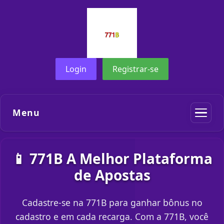
Login
Registrar-se
Menu
📱 771B A Melhor Plataforma
de Apostas
Cadastre-se na 771B para ganhar bônus no
cadastro e em cada recarga. Com a 771B, você