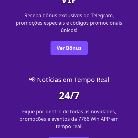
Receba bônus exclusivos do Telegram,
promoções especiais e códigos promocionais
únicos!
Ver Bônus
📢 Notícias em Tempo Real
24/7
Fique por dentro de todas as novidades,
promoções e eventos da 7766 Win APP em
tempo real!