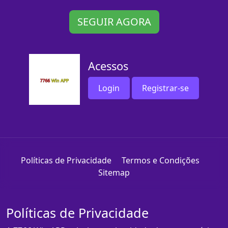
SEGUIR AGORA
Acessos
Login
Registrar-se
Políticas de Privacidade
Termos e Condições
Sitemap
Políticas de Privacidade