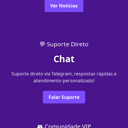
Ver Notícias
💬 Suporte Direto
Chat
Suporte direto via Telegram, respostas rápidas e
atendimento personalizado!
Falar Suporte
👥 Comunidade VIP