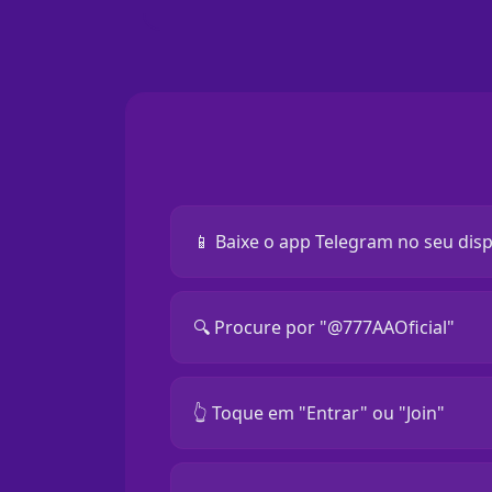
📱 Baixe o app Telegram no seu disp
🔍 Procure por "@777AAOficial"
👆 Toque em "Entrar" ou "Join"