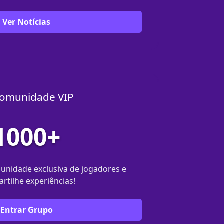
Ver Notícias
Comunidade VIP
1000+
unidade exclusiva de jogadores e
rtilhe experiências!
Entrar Grupo