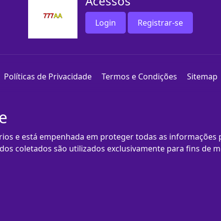
Acessos
Login
Registrar-se
Políticas de Privacidade
Termos e Condições
Sitemap
de
ários e está empenhada em proteger todas as informações 
os coletados são utilizados exclusivamente para fins de m