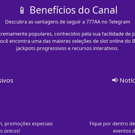
📱 Benefícios do Canal
Descubra as vantagens de seguir a 777AA no Telegram
tremamente populares, conhecidos pela sua facilidade de jog
cê encontra uma das maiores seleções de slot online do B
jackpots progressivos e recursos interativos.
sivos
📢 Notí
m, promoções especiais
Fique por dentro d
s únicos!
eventos d