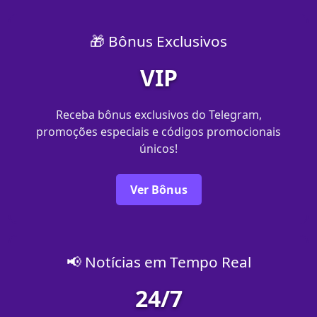
🎁 Bônus Exclusivos
VIP
Receba bônus exclusivos do Telegram,
promoções especiais e códigos promocionais
únicos!
Ver Bônus
📢 Notícias em Tempo Real
24/7