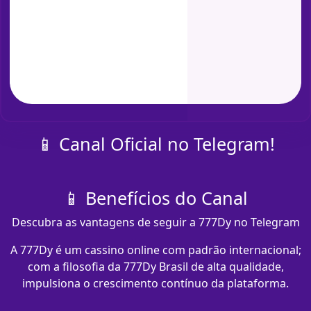
📱 Canal Oficial no Telegram!
📱 Benefícios do Canal
Descubra as vantagens de seguir a 777Dy no Telegram
A 777Dy é um cassino online com padrão internacional;
com a filosofia da 777Dy Brasil de alta qualidade,
impulsiona o crescimento contínuo da plataforma.