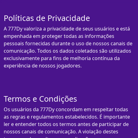
Políticas de Privacidade
A 777Dy valoriza a privacidade de seus usuários e está
empenhada em proteger todas as informações
pessoais fornecidas durante o uso de nossos canais de
comunicação. Todos os dados coletados são utilizados
exclusivamente para fins de melhoria contínua da
experiência de nossos jogadores.
Termos e Condições
Os usuários da 777Dy concordam em respeitar todas
as regras e regulamentos estabelecidos. É importante
ler e entender todos os termos antes de participar de
nossos canais de comunicação. A violação destes