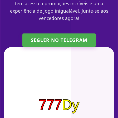
tem acesso a promoções incríveis e uma
experiência de jogo inigualável. Junte-se aos
vencedores agora!
SEGUIR NO TELEGRAM