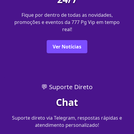
Fique por dentro de todas as novidades,
promoções e eventos da 777 Pg Vip em tempo
real!
Ver Notícias
💬 Suporte Direto
Chat
Suporte direto via Telegram, respostas rápidas e
atendimento personalizado!