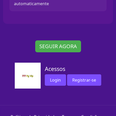
automaticamente
SEGUIR AGORA
Acessos
Login
Registrar-se