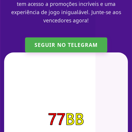
tem acesso a promoções incríveis e uma
experiência de jogo inigualável. Junte-se aos
vencedores agora!
SEGUIR NO TELEGRAM