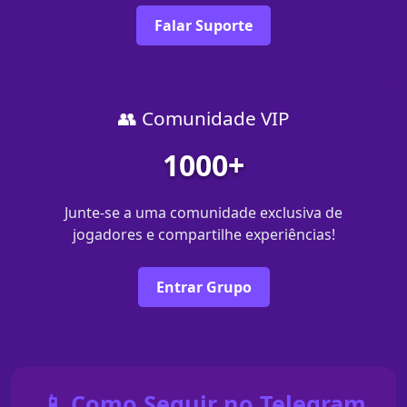
Falar Suporte
👥 Comunidade VIP
1000+
Junte-se a uma comunidade exclusiva de
jogadores e compartilhe experiências!
Entrar Grupo
📱 Como Seguir no Telegram