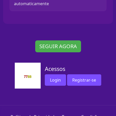
automaticamente
SEGUIR AGORA
Acessos
Login
Registrar-se