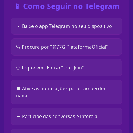
📱 Como Seguir no Telegram
📱 Baixe o app Telegram no seu dispositivo
🔍 Procure por "@77G PlataformaOficial"
👆 Toque em "Entrar" ou "Join"
🔔 Ative as notificações para não perder
nada
💬 Participe das conversas e interaja