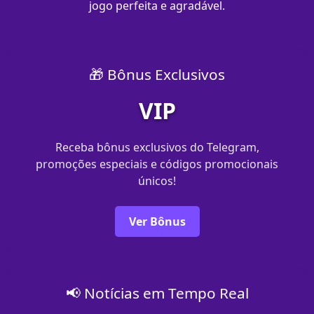
jogo perfeita e agradável.
🎁 Bônus Exclusivos
VIP
Receba bônus exclusivos do Telegram,
promoções especiais e códigos promocionais
únicos!
Ver Bônus
📢 Notícias em Tempo Real