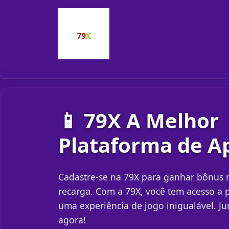
📱 79X A Melhor
Plataforma de A
Cadastre-se na 79X para ganhar bônus 
recarga. Com a 79X, você tem acesso a 
uma experiência de jogo inigualável. J
agora!