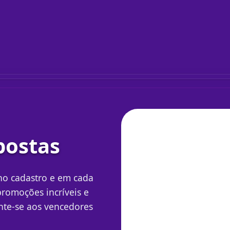
postas
no cadastro e em cada
promoções incríveis e
unte-se aos vencedores