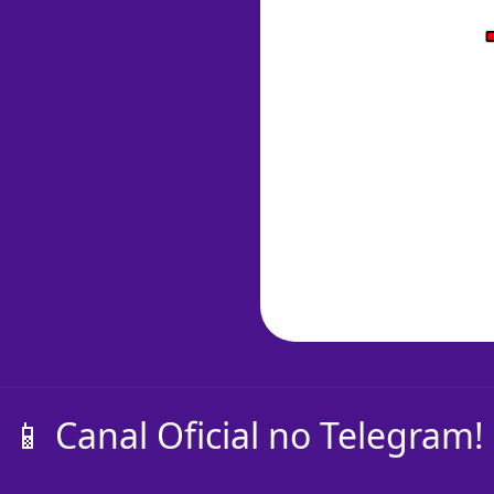
📱 Canal Oficial no Telegram!