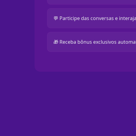
💬 Participe das conversas e interaj
🎁 Receba bônus exclusivos autom