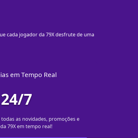
 que cada jogador da 79X desfrute de uma
cias em Tempo Real
24/7
e todas as novidades, promoções e
 da 79X em tempo real!