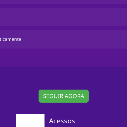
a
aticamente
SEGUIR AGORA
Acessos