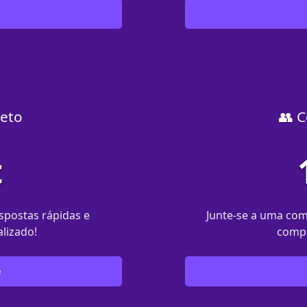
reto
👥 
t
espostas rápidas e
Junte-se a uma com
lizado!
compa
e