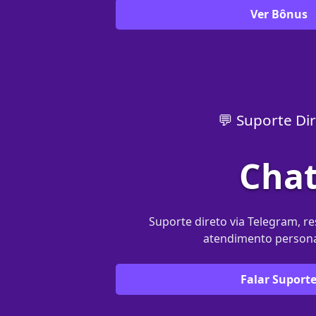
Ver Bônus
💬 Suporte Di
Cha
Suporte direto via Telegram, r
atendimento persona
Falar Suport