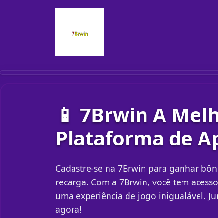
📱 7Brwin A Mel
Plataforma de A
Cadastre-se na 7Brwin para ganhar bôn
recarga. Com a 7Brwin, você tem acesso
uma experiência de jogo inigualável. J
agora!