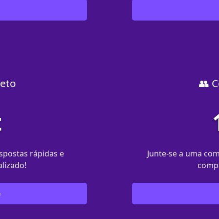
reto
👥 
t
espostas rápidas e
Junte-se a uma com
lizado!
compa
e