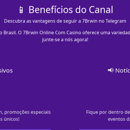
📱 Benefícios do Canal
Descubra as vantagens de seguir a 7Brwin no Telegram
do Brasil. O 7Brwin Online Com Casino oferece uma varied
junte-se a nós agora!
sivos
📢 Notí
m, promoções especiais
Fique por dentro d
s únicos!
eventos d