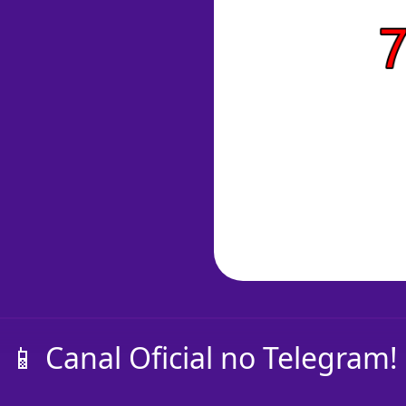
📱 Canal Oficial no Telegram!