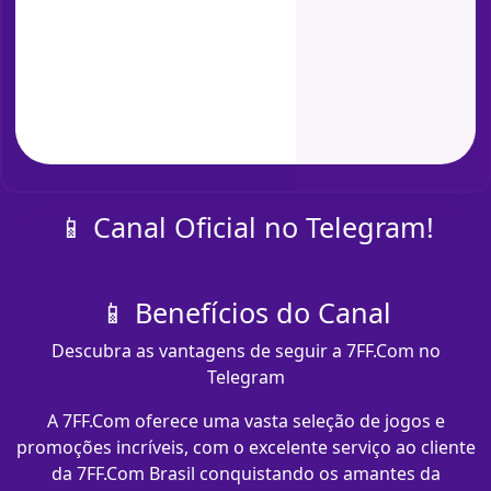
📱 Canal Oficial no Telegram!
📱 Benefícios do Canal
Descubra as vantagens de seguir a 7FF.Com no
Telegram
A 7FF.Com oferece uma vasta seleção de jogos e
promoções incríveis, com o excelente serviço ao cliente
da 7FF.Com Brasil conquistando os amantes da