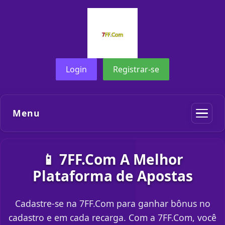
Login
Registrar-se
Menu
📱 7FF.Com A Melhor
Plataforma de Apostas
Cadastre-se na 7FF.Com para ganhar bônus no
cadastro e em cada recarga. Com a 7FF.Com, você