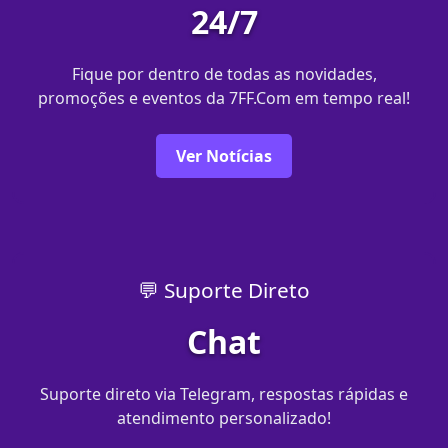
24/7
Fique por dentro de todas as novidades,
promoções e eventos da 7FF.Com em tempo real!
Ver Notícias
💬 Suporte Direto
Chat
Suporte direto via Telegram, respostas rápidas e
atendimento personalizado!