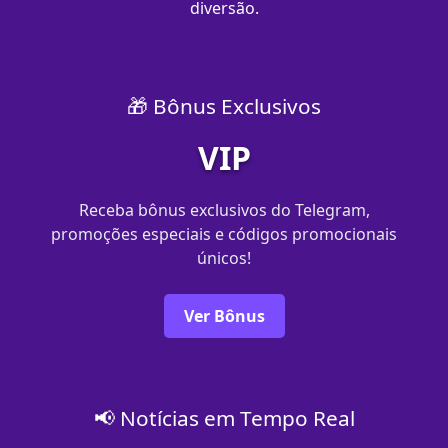
diversão.
🎁 Bônus Exclusivos
VIP
Receba bônus exclusivos do Telegram,
promoções especiais e códigos promocionais
únicos!
Ver Bônus
📢 Notícias em Tempo Real