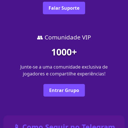
Falar Suporte
👥 Comunidade VIP
1000+
Junte-se a uma comunidade exclusiva de
jogadores e compartilhe experiências!
Entrar Grupo
📱 Como Seguir no Telegram