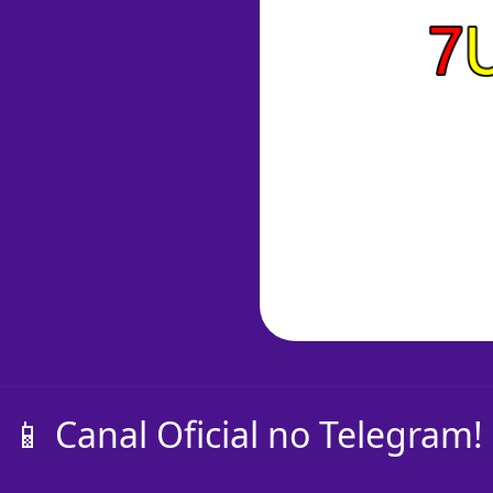
📱 Canal Oficial no Telegram!