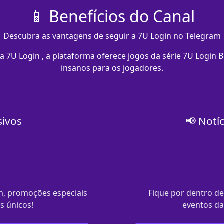
📱 Benefícios do Canal
Descubra as vantagens de seguir a 7U Login no Telegram
7U Login , a plataforma oferece jogos da série 7U Login B
insanos para os jogadores.
sivos
📢 Notí
m, promoções especiais
Fique por dentro d
s únicos!
eventos da