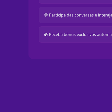
💬 Participe das conversas e interaj
🎁 Receba bônus exclusivos autom