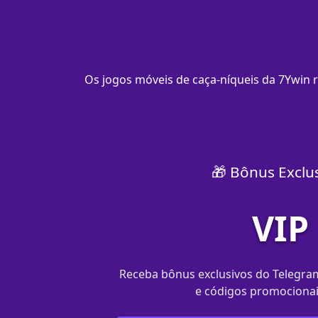
Os jogos móveis de caça-níqueis da 7Ywin 
🎁 Bônus Exclu
VIP
Receba bônus exclusivos do Telegra
e códigos promocionai