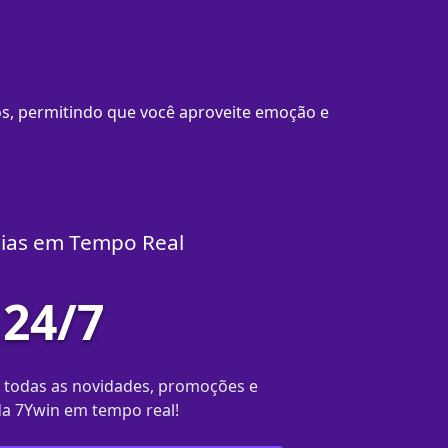
os, permitindo que você aproveite emoção e
cias em Tempo Real
24/7
e todas as novidades, promoções e
da 7Ywin em tempo real!