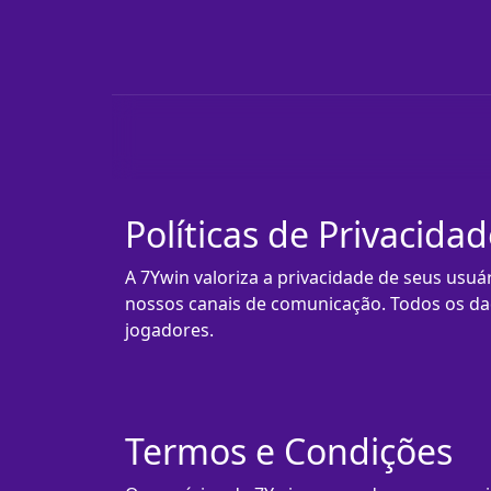
Políticas de Privacida
A 7Ywin valoriza a privacidade de seus usu
nossos canais de comunicação. Todos os dad
jogadores.
Termos e Condições