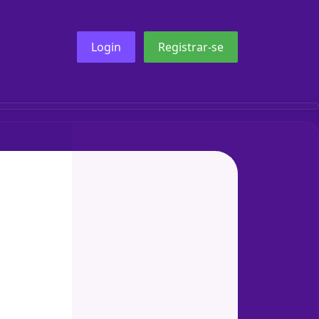
Login
Registrar-se