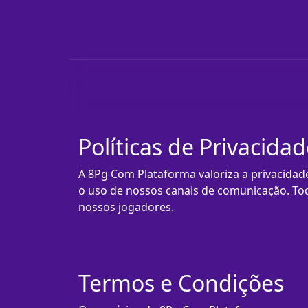
Políticas de Privacida
A 8Pg Com Plataforma valoriza a privacida
o uso de nossos canais de comunicação. Tod
nossos jogadores.
Termos e Condições