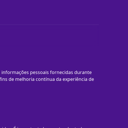
s informações pessoais fornecidas durante
fins de melhoria contínua da experiência de