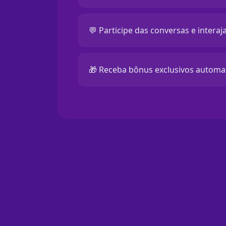
💬 Participe das conversas e interaj
🎁 Receba bônus exclusivos autom