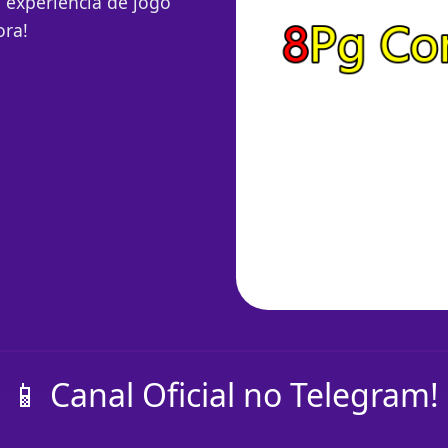
 experiência de jogo
ora!
📱 Canal Oficial no Telegram!