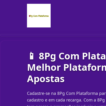
📱 8Pg Com Plat
Melhor Platafor
Apostas
Cadastre-se na 8Pg Com Plataforma pa
cadastro e em cada recarga. Com a 8Pg