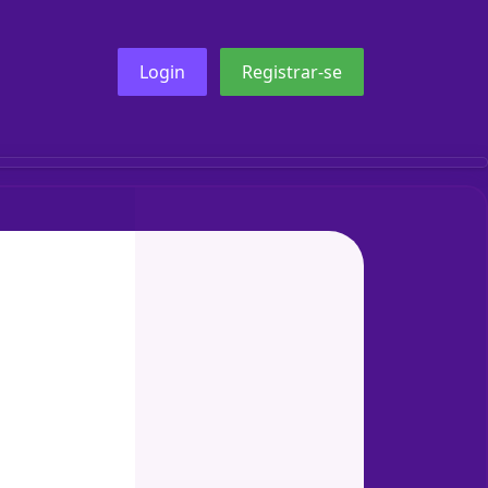
Login
Registrar-se