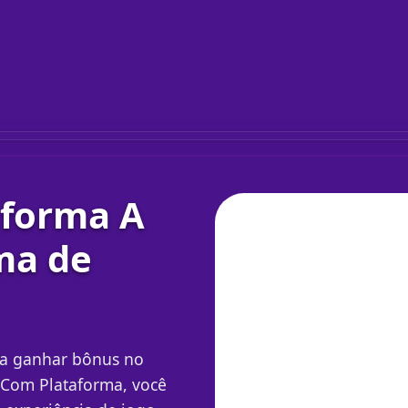
aforma A
ma de
ra ganhar bônus no
 Com Plataforma, você