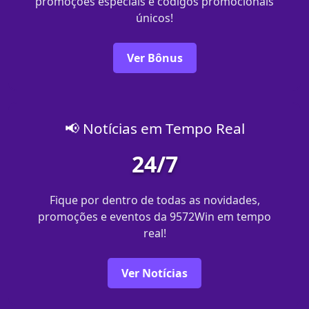
promoções especiais e códigos promocionais
únicos!
Ver Bônus
📢 Notícias em Tempo Real
24/7
Fique por dentro de todas as novidades,
promoções e eventos da 9572Win em tempo
real!
Ver Notícias