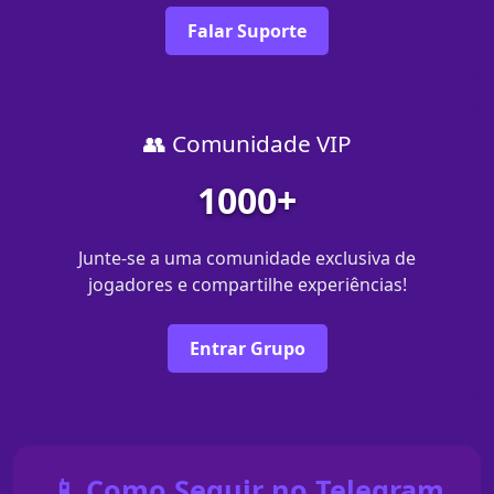
Falar Suporte
👥 Comunidade VIP
1000+
Junte-se a uma comunidade exclusiva de
jogadores e compartilhe experiências!
Entrar Grupo
📱 Como Seguir no Telegram