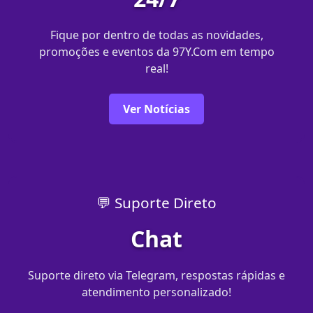
Fique por dentro de todas as novidades,
promoções e eventos da 97Y.Com em tempo
real!
Ver Notícias
💬 Suporte Direto
Chat
Suporte direto via Telegram, respostas rápidas e
atendimento personalizado!