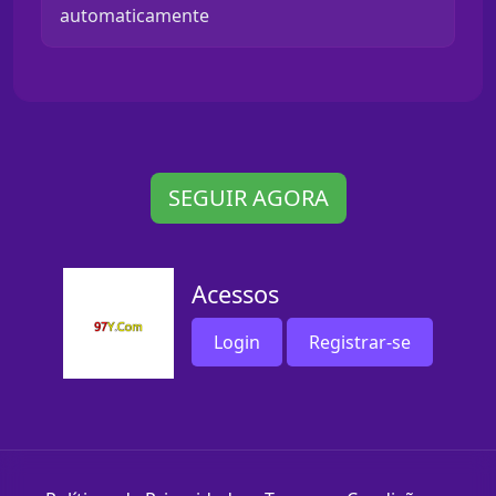
automaticamente
SEGUIR AGORA
Acessos
Login
Registrar-se