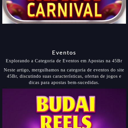
Eventos
Explorando a Categoria de Eventos em Apostas na 45Br
Neste artigo, mergulhamos na categoria de eventos do site
45Br, discutindo suas características, ofertas de jogos e
dicas para apostas bem-sucedidas.