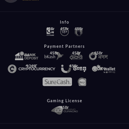
Info
Payment Partners
Gaming License