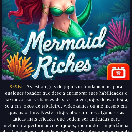
839Bet
As estratégias de jogo são fundamentais para
qualquer jogador que deseja aprimorar suas habilidades e
maximizar suas chances de sucesso em jogos de estratégia,
seja em jogos de tabuleiro, videogames ou até mesmo em
apostas online. Neste artigo, abordaremos algumas das
táticas mais eficazes que podem ser aplicadas para
melhorar a performance em jogos, incluindo a importância
do planejamento, da adaptação às ações dos oponentes e da