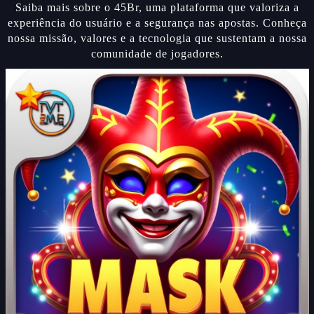
Saiba mais sobre o 45Br, uma plataforma que valoriza a
experiência do usuário e a segurança nas apostas. Conheça
nossa missão, valores e a tecnologia que sustentam a nossa
comunidade de jogadores.